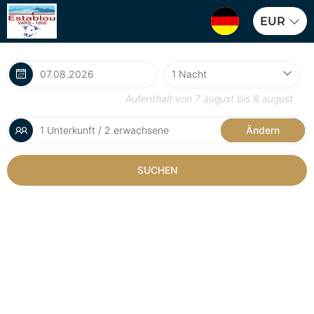
EUR
Aufenthalt von
7 august
bis
8 august
1 Unterkunft / 2 erwachsene
Ändern