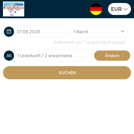
EUR
Aufenthalt von
7 august
bis
8 august
1 Unterkunft / 2 erwachsene
Ändern