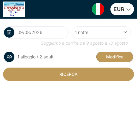
EUR
Soggiorno a partire da
9 agosto
a
10 agosto
1 alloggio / 2 adulti
Modifica