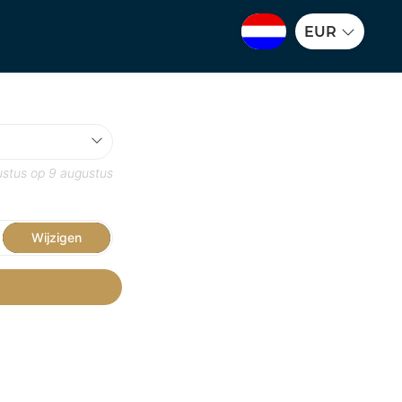
EUR
ustus
op
9 augustus
Wijzigen