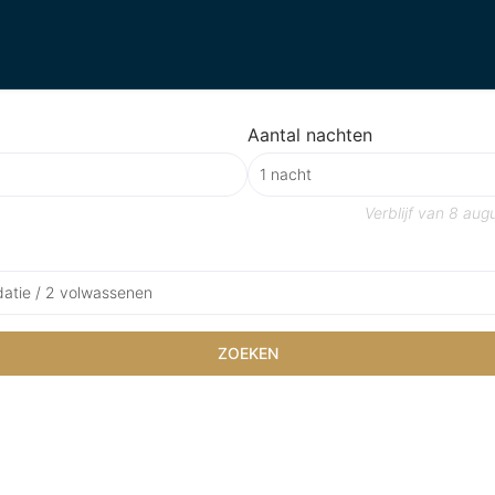
Aantal nachten
Verblijf van
8 aug
atie / 2 volwassenen