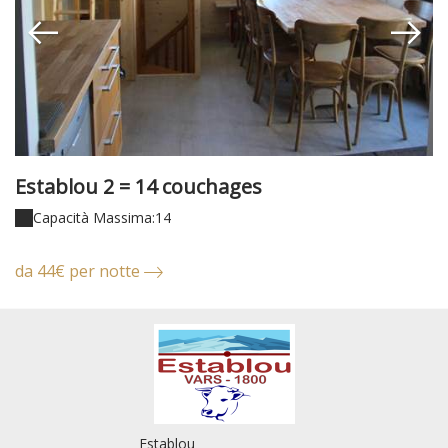
Establou 2 = 14 couchages
E
Capacità Massima:14
da 44€ per notte
d
Establou