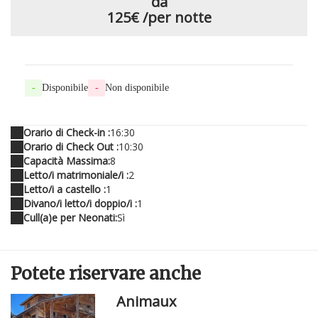
da
125€
/per notte
-
Disponibile
-
Non disponibile
Orario di Check-in :
16:30
Orario di Check Out :
10:30
Capacità Massima:
8
Letto/i matrimoniale/i :
2
Letto/i a castello :
1
Divano/i letto/i doppio/i :
1
Cull(a)e per Neonati:
Sì
Potete
riservare
anche
Animaux