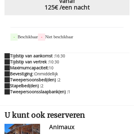
vanaf
125€
/een nacht
-
Beschikbaar
-
Niet beschikbaar
Tijdstip van aankomst :
16:30
Tijdstip van vertrek :
10:30
Maximumcapaciteit:
10
Bevestiging :
Onmiddellijk
Tweepersoonsbed(den) :
2
Stapelbed(den) :
2
Tweepersoonsslaapbank(en) :
1
U kunt
ook
reserveren
Animaux