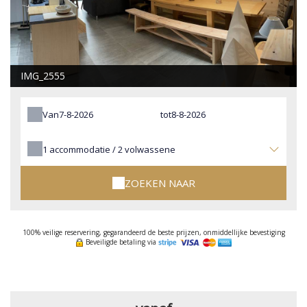
IMG_2555
Van
tot
1
accommodatie /
2
volwassene
ZOEKEN NAAR
100% veilige reservering, gegarandeerd de beste prijzen, onmiddellijke bevestiging
Beveiligde betaling via