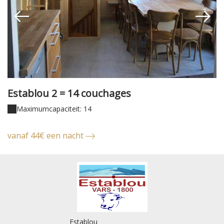
Establou 2 = 14 couchages
E
Maximumcapaciteit: 14
vanaf 44€ een nacht
v
Establou